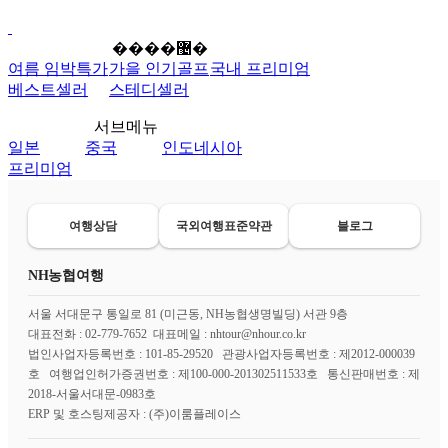
����޴�
여름 임박특가
가을 인기골프
국내 프리미엄
베스트셀러
스테디셀러
서브메뉴
일본
중국
인도네시아
프리미엄
여행상담
국외여행표준약관
블로그
NH농협여행
서울 서대문구 통일로 81 (미근동, NH농협생명빌딩) 서관 9층
대표전화 : 02-779-7652 대표메일 : nhtour@nhour.co.kr
법인사업자등록번호 : 101-85-29520 관광사업자등록번호 : 제2012-000039
호 여행업인허가증권번호 : 제100-000-201302511533호 통신판매번호 : 제
2018-서울서대문-0983호
ERP 및 호스팅제공자 : (주)이룸플레이스