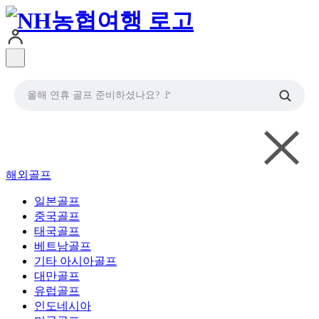
올해 연휴 골프 준비하셨나요? 🚩
해외골프
일본골프
중국골프
태국골프
베트남골프
기타 아시아골프
대만골프
유럽골프
인도네시아