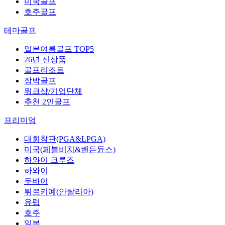
미국골프
호주골프
테마골프
일본여름골프 TOP5
26년 신상품
골프리조트
장박골프
워크샵/기업단체
추천 2인골프
프리미엄
대회참관(PGA&LPGA)
미국(페블비치&밴든듄스)
하와이 크루즈
하와이
두바이
튀르키예(안탈리아)
유럽
호주
일본