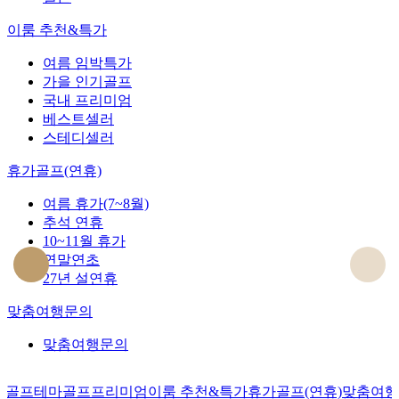
이룸 추천&특가
여름 임박특가
가을 인기골프
국내 프리미엄
베스트셀러
스테디셀러
휴가골프(연휴)
여름 휴가(7~8월)
추석 연휴
10~11월 휴가
연말연초
27년 설연휴
맞춤여행문의
맞춤여행문의
내골프
테마골프
프리미엄
이룸 추천&특가
휴가골프(연휴)
맞춤여행