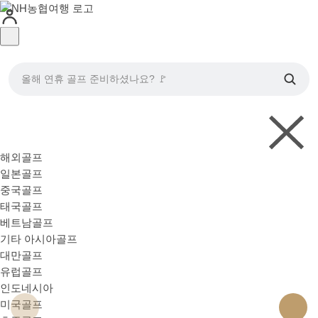
올해 연휴 골프 준비하셨나요? 🚩
해외골프
일본골프
중국골프
태국골프
베트남골프
기타 아시아골프
대만골프
유럽골프
인도네시아
미국골프