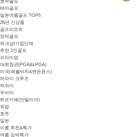
호주골프
테마골프
일본여름골프 TOP5
26년 신상품
골프리조트
장박골프
워크샵/기업단체
추천 2인골프
프리미엄
대회참관(PGA&LPGA)
미국(페블비치&밴든듄스)
하와이 크루즈
하와이
두바이
튀르키예(안탈리아)
유럽
호주
일본
이룸 추천&특가
여름 임박특가