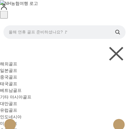
올해 연휴 골프 준비하셨나요? 🚩
해외골프
일본골프
중국골프
태국골프
베트남골프
기타 아시아골프
대만골프
유럽골프
인도네시아
미국골프