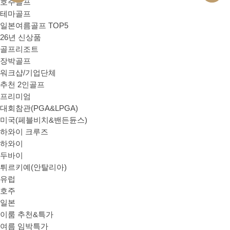
호주골프
테마골프
일본여름골프 TOP5
26년 신상품
골프리조트
장박골프
워크샵/기업단체
추천 2인골프
프리미엄
대회참관(PGA&LPGA)
미국(페블비치&밴든듄스)
하와이 크루즈
하와이
두바이
튀르키예(안탈리아)
유럽
호주
일본
이룸 추천&특가
여름 임박특가