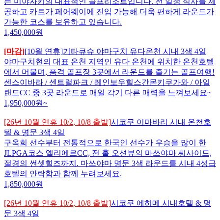
는 미야자키의 대표적인 골프리조트입니다. 전 일정 식사를 제
공하고 카트가 페어웨이에 진입 가능해 더욱 편하게 라운드가
가능한 코스를 보유하고 있습니다.
1,450,000
원
[마감]
[10월 연휴]기타큐슈 야마구치 유다온천 시내 3색 4일
야마구치현의 대표 온천 지역인 유다 온천에 위치한 온천호텔
에서 머물며, 품격 골프장 3곳에서 라운드를 즐기는 골프여행!
센스이바라 / 센트럴파크 / 레인보우힐스간몬키쿠가와 / 아일
랜드CC 중 3곳 라운드로 매일 각기 다른 매력을 느껴보세요~
1,950,000
원~
[26년 10월 연휴 10/2, 10/8 출발]
시코쿠 이마바리 시내 온천호
텔 & 명문 3색 4일
구옥희 선수부터 전통적으로 한국인 선수가 우승을 많이 한
JLPGA코스 엘리에르CC, 전 홀 오션뷰의 마쓰야마 씨사이드,
절경의 썬셋힐즈까지. 마쓰야마 명문 3색 라운드를 시내 4성급
호텔의 안락함과 함께 누려보세요.
1,850,000
원
[26년 10월 연휴 10/2, 10/8 출발]
시코쿠 에히메 시내호텔 & 명
문 3색 4일