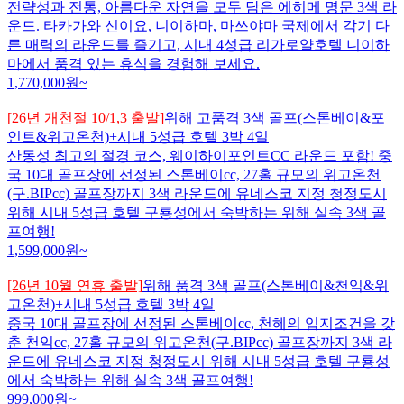
전략성과 전통, 아름다운 자연을 모두 담은 에히메 명문 3색 라
운드. 타카가와 신이요, 니이하마, 마쓰야마 국제에서 각기 다
른 매력의 라운드를 즐기고, 시내 4성급 리가로얄호텔 니이하
마에서 품격 있는 휴식을 경험해 보세요.
1,770,000
원~
[26년 개천절 10/1,3 출발]
위해 고품격 3색 골프(스톤베이&포
인트&위고온천)+시내 5성급 호텔 3박 4일
산동성 최고의 절경 코스, 웨이하이포인트CC 라운드 포함! 중
국 10대 골프장에 선정된 스톤베이cc, 27홀 규모의 위고온천
(구.BIPcc) 골프장까지 3색 라운드에 유네스코 지정 청정도시
위해 시내 5성급 호텔 구룡성에서 숙박하는 위해 실속 3색 골
프여행!
1,599,000
원~
[26년 10월 연휴 출발]
위해 품격 3색 골프(스톤베이&천익&위
고온천)+시내 5성급 호텔 3박 4일
중국 10대 골프장에 선정된 스톤베이cc, 천혜의 입지조건을 갖
춘 천익cc, 27홀 규모의 위고온천(구.BIPcc) 골프장까지 3색 라
운드에 유네스코 지정 청정도시 위해 시내 5성급 호텔 구룡성
에서 숙박하는 위해 실속 3색 골프여행!
999,000
원~