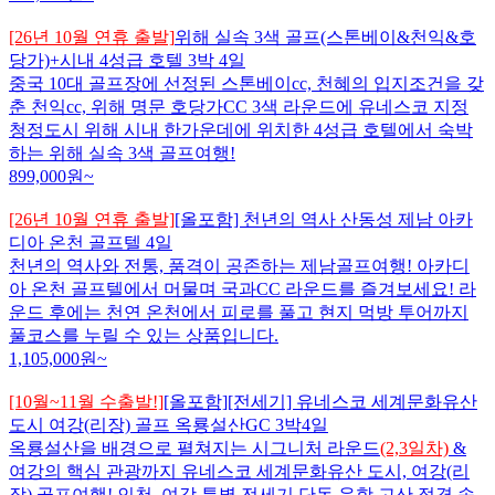
[26년 10월 연휴 출발]
위해 실속 3색 골프(스톤베이&천익&호
당가)+시내 4성급 호텔 3박 4일
중국 10대 골프장에 선정된 스톤베이cc, 천혜의 입지조건을 갖
춘 천익cc, 위해 명문 호당가CC 3색 라운드에 유네스코 지정
청정도시 위해 시내 한가운데에 위치한 4성급 호텔에서 숙박
하는 위해 실속 3색 골프여행!
899,000
원~
[26년 10월 연휴 출발]
[올포함] 천년의 역사 산동성 제남 아카
디아 온천 골프텔 4일
천년의 역사와 전통, 품격이 공존하는 제남골프여행! 아카디
아 온천 골프텔에서 머물며 국과CC 라운드를 즐겨보세요! 라
운드 후에는 천연 온천에서 피로를 풀고 현지 먹방 투어까지
풀코스를 누릴 수 있는 상품입니다.
1,105,000
원~
[10월~11월 수출발!]
[올포함][전세기] 유네스코 세계문화유산
도시 여강(리장) 골프 옥룡설산GC 3박4일
옥룡설산을 배경으로 펼쳐지는 시그니처 라운드
(2,3일차)
&
여강의 핵심 관광까지 유네스코 세계문화유산 도시, 여강(리
장) 골프여행! 인천–여강 특별 전세기 단독 운항 고산 절경 속