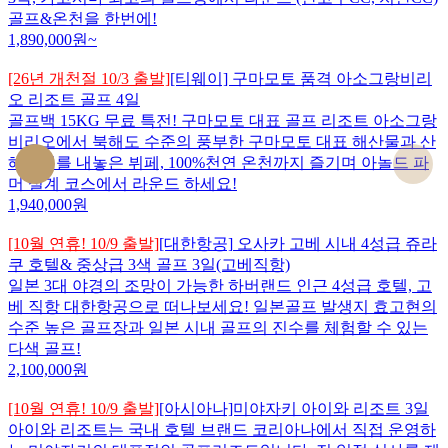
골프&온천을 한번에!
1,890,000
원~
[26년 개천절 10/3 출발]
[티웨이] 구마모토 품격 아소그랑비리
오 리조트 골프 4일
골프백 15KG 무료 특전! 구마모토 대표 골프 리조트 아소그랑
비리오에서 북해도 수준의 풍부한 구마모토 대표 해산물과 산
해진미를 내놓은 뷔페, 100%천연 온천까지 즐기며 아놀드 파
머 설계 코스에서 라운드 하세요!
1,940,000
원
[10월 연휴! 10/9 출발]
[대한항공]
오사카 고베 시내 4성급 쥬라
쿠 호텔& 중상급 3색 골프 3일(고베직항)
일본 3대 야경의 조망이 가능한 하버랜드 인근 4성급 호텔, 고
베 직항 대한항공으로 떠나보세요! 일본골프 발생지 효고현의
수준 높은 골프장과 일본 시내 골프의 진수를 체험할 수 있는
다색 골프!
2,100,000
원
[10월 연휴! 10/9 출발]
[아시아나]미야자키 아이와 리조트 3일
아이와 리조트는 국내 호텔 브랜드 코리아나에서 직접 운영하