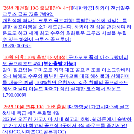
[26년 개천절 10/3 출발][잔여 4석]
[대한항공]
하와이 전섬일주
크루즈 골프 72홀 7박9일
개천절에 떠나는 크루즈 골프여행! 특별한 당신께 걸맞는 특
별한 골프여행을 소개해드립니다. 하와이 전 섬을 관광하며 라
운드도 하고 세계 최고 수준의 호화로운 크루즈 시설을 누릴
수 있는 하와이 크루즈 골프투어!
18,890,000
원~
[10월 연휴! 10/9 출발][잔여8석]
구마모토 품격 아소그랑비리
오 골프리조트 4일
[부산출발 가능!]
말이 필요없는 구마모토 지역 대표 골프 리조트 아소그랑비리
오~! 북해도 수준의 풍부한 구마모토 대표 해산물과 산해진미
를 내놓은 뷔페, 100%천연 온천까지 갖춘 천혜의 골프리조트
에서 머물며 아놀드 파머가 직접 설계한 코스에서 라운드
1,790,000
원
[26년 10월 연휴 10/2, 10/8 출발]
[대한항공]
가고시마 3색 골프
&시내 특급 쉐라톤호텔 4일
2023년 오픈한 가고시마 시내 최고의 호텔, 쉐라톤에서 숙박하
고 가고시마 최고의 골프장 3곳에서 3색 라운드를 즐기세요!
(치란CC,시마즈CC,골든팜CC)