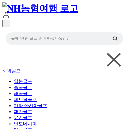
올해 연휴 골프 준비하셨나요? 🚩
해외골프
일본골프
중국골프
태국골프
베트남골프
기타 아시아골프
대만골프
유럽골프
인도네시아