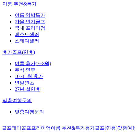
이룸 추천&특가
여름 임박특가
가을 인기골프
국내 프리미엄
베스트셀러
스테디셀러
휴가골프(연휴)
여름 휴가(7~8월)
추석 연휴
10~11월 휴가
연말연초
27년 설연휴
맞춤여행문의
맞춤여행문의
내골프
테마골프
프리미엄
이룸 추천&특가
휴가골프(연휴)
맞춤여행