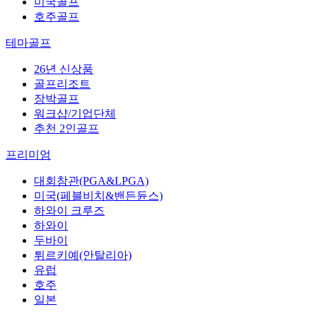
미국골프
호주골프
테마골프
26년 신상품
골프리조트
장박골프
워크샵/기업단체
추천 2인골프
프리미엄
대회참관(PGA&LPGA)
미국(페블비치&밴든듄스)
하와이 크루즈
하와이
두바이
튀르키예(안탈리아)
유럽
호주
일본