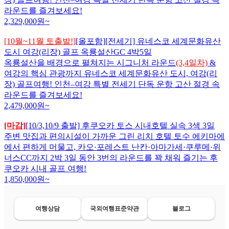
라운드를 즐겨보세요!
2,329,000
원~
[10월~11월 토출발!]
[올포함][전세기] 유네스코 세계문화유산
도시 여강(리장) 골프 옥룡설산GC 4박5일
옥룡설산을 배경으로 펼쳐지는 시그니처 라운드
(3,4일차)
&
여강의 핵심 관광까지 유네스코 세계문화유산 도시, 여강(리
장) 골프여행! 인천–여강 특별 전세기 단독 운항 고산 절경 속
라운드를 즐겨보세요!
2,479,000
원~
[마감]
[10/3,10/9 출발] 후쿠오카 토스 시내호텔 실속 3색 3일
주변 맛집과 편의시설이 가까운 그린 리치 호텔 토수 에키마에
에서 편하게 머물고, 카오·포레스트 난칸·아마가세·쿠루메·위
너스CC까지 2박 3일 동안 3번의 라운드를 꽉 채워 즐기는 후
쿠오카 시내 골프 여행!
1,850,000
원~
여행상담
국외여행표준약관
블로그