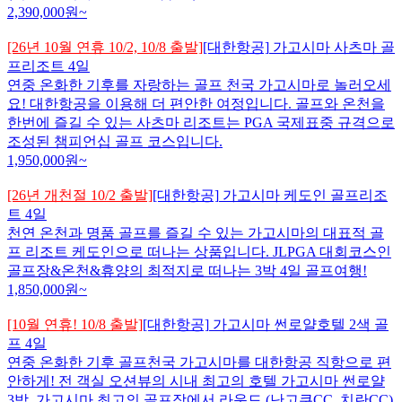
2,390,000
원~
[26년 10월 연휴 10/2, 10/8 출발]
[대한항공]
가고시마 사츠마 골
프리조트 4일
연중 온화한 기후를 자랑하는 골프 천국 가고시마로 놀러오세
요! 대한항공을 이용해 더 편안한 여정입니다. 골프와 온천을
한번에 즐길 수 있는 사츠마 리조트는 PGA 국제표중 규격으로
조성된 챔피언십 골프 코스입니다.
1,950,000
원~
[26년 개천절 10/2 출발]
[대한항공]
가고시마 케도인 골프리조
트 4일
천연 온천과 명품 골프를 즐길 수 있는 가고시마의 대표적 골
프 리조트 케도인으로 떠나는 상품입니다. JLPGA 대회코스인
골프장&온천&휴양의 최적지로 떠나는 3박 4일 골프여행!
1,850,000
원~
[10월 연휴! 10/8 출발]
[대한항공]
가고시마 썬로얄호텔 2색 골
프 4일
연중 온화한 기후 골프천국 가고시마를 대한항공 직항으로 편
안하게! 전 객실 오션뷰의 시내 최고의 호텔 가고시마 썬로얄
3박, 가고시마 최고의 골프장에서 라운드 (난고쿠CC, 치란CC)