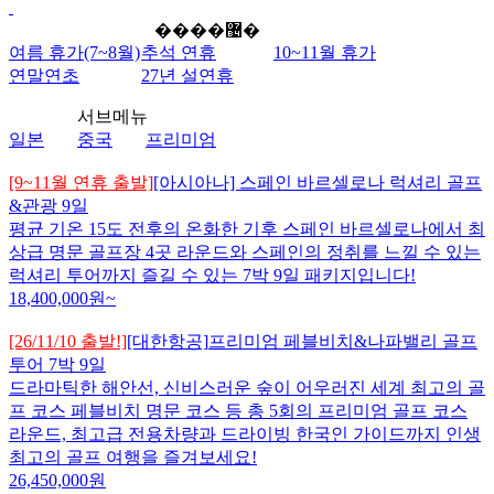
����޴�
여름 휴가(7~8월)
추석 연휴
10~11월 휴가
연말연초
27년 설연휴
서브메뉴
일본
중국
프리미엄
[9~11월 연휴 출발]
[아시아나] 스페인 바르셀로나 럭셔리 골프
&관광 9일
평균 기온 15도 전후의 온화한 기후 스페인 바르셀로나에서 최
상급 명문 골프장 4곳 라운드와 스페인의 정취를 느낄 수 있는
럭셔리 투어까지 즐길 수 있는 7박 9일 패키지입니다!
18,400,000
원~
[26/11/10 출발!]
[대한항공]
프리미엄 페블비치&나파밸리 골프
투어 7박 9일
드라마틱한 해안선, 신비스러운 숲이 어우러진 세계 최고의 골
프 코스 페블비치 명문 코스 등 총 5회의 프리미엄 골프 코스
라운드, 최고급 전용차량과 드라이빙 한국인 가이드까지 인생
최고의 골프 여행을 즐겨보세요!
26,450,000
원