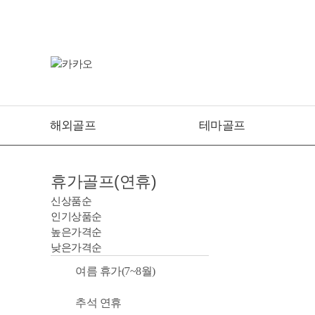
해외골프
테마골프
휴가골프(연휴)
신상품순
인기상품순
높은가격순
낮은가격순
여름 휴가(7~8월)
추석 연휴