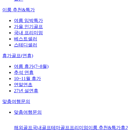
이룸 추천&특가
여름 임박특가
가을 인기골프
국내 프리미엄
베스트셀러
스테디셀러
휴가골프(연휴)
여름 휴가(7~8월)
추석 연휴
10~11월 휴가
연말연초
27년 설연휴
맞춤여행문의
맞춤여행문의
해외골프
국내골프
테마골프
프리미엄
이룸 추천&특가
휴가