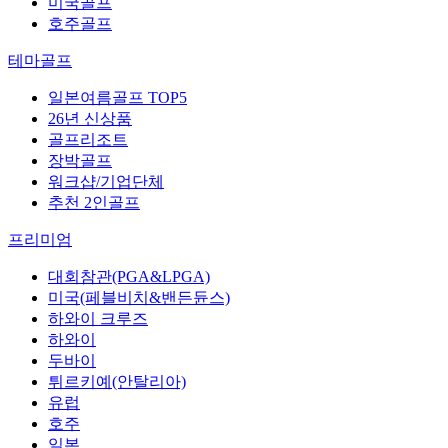
미국골프
호주골프
테마골프
일본여름골프 TOP5
26년 신상품
골프리조트
장박골프
워크샵/기업단체
추천 2인골프
프리미엄
대회참관(PGA&LPGA)
미국(페블비치&밴든듄스)
하와이 크루즈
하와이
두바이
튀르키예(안탈리아)
유럽
호주
일본