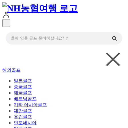
올해 연휴 골프 준비하셨나요? 🚩
해외골프
일본골프
중국골프
태국골프
베트남골프
기타 아시아골프
대만골프
유럽골프
인도네시아