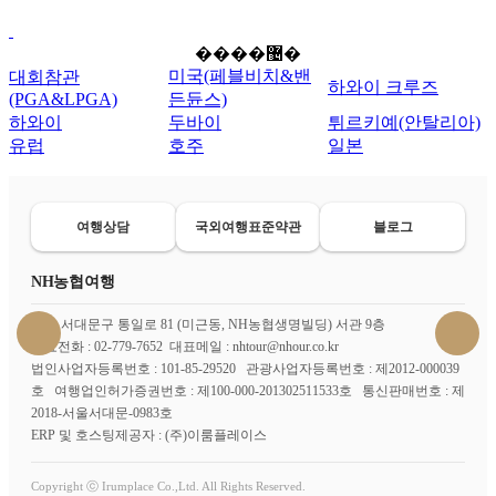
����޴�
미국(페블비치&밴
대회참관
하와이 크루즈
(PGA&LPGA)
든듄스)
하와이
두바이
튀르키예(안탈리아)
유럽
호주
일본
여행상담
국외여행표준약관
블로그
NH농협여행
서울 서대문구 통일로 81 (미근동, NH농협생명빌딩) 서관 9층
대표전화 : 02-779-7652 대표메일 : nhtour@nhour.co.kr
법인사업자등록번호 : 101-85-29520 관광사업자등록번호 : 제2012-000039
호 여행업인허가증권번호 : 제100-000-201302511533호 통신판매번호 : 제
2018-서울서대문-0983호
ERP 및 호스팅제공자 : (주)이룸플레이스
Copyright ⓒ Irumplace Co.,Ltd. All Rights Reserved.