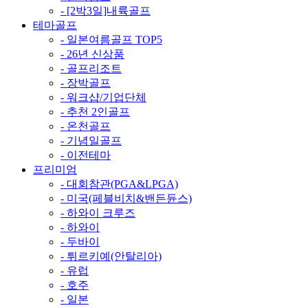
- [2박3일]내륙골프
테마골프
- 일본여름골프 TOP5
- 26년 신상품
- 골프리조트
- 장박골프
- 워크샵/기업단체
- 추천 2인골프
- 온천골프
- 기념일골프
- 이전테마
프리미엄
- 대회참관(PGA&LPGA)
- 미국(페블비치&밴든듄스)
- 하와이 크루즈
- 하와이
- 두바이
- 튀르키예(안탈리아)
- 유럽
- 호주
- 일본