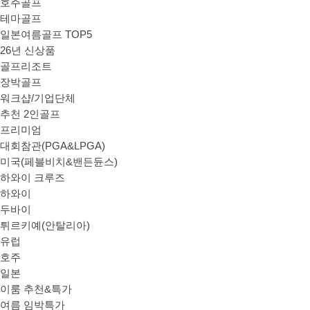
호주골프
테마골프
일본여름골프 TOP5
26년 신상품
골프리조트
장박골프
워크샵/기업단체
추천 2인골프
프리미엄
대회참관(PGA&LPGA)
미국(페블비치&밴든듄스)
하와이 크루즈
하와이
두바이
튀르키예(안탈리아)
유럽
호주
일본
이룸 추천&특가
여름 임박특가