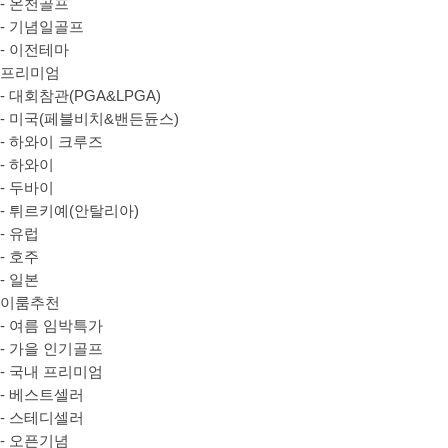
- 온천골프
- 기념일골프
- 이전테마
프리미엄
- 대회참관(PGA&LPGA)
- 미국(페블비치&밴든듄스)
- 하와이 크루즈
- 하와이
- 두바이
- 튀르키예(안탈리아)
- 유럽
- 호주
- 일본
이룸추천
- 여름 임박특가
- 가을 인기골프
- 국내 프리미엄
- 베스트셀러
- 스테디셀러
- 오픈기념