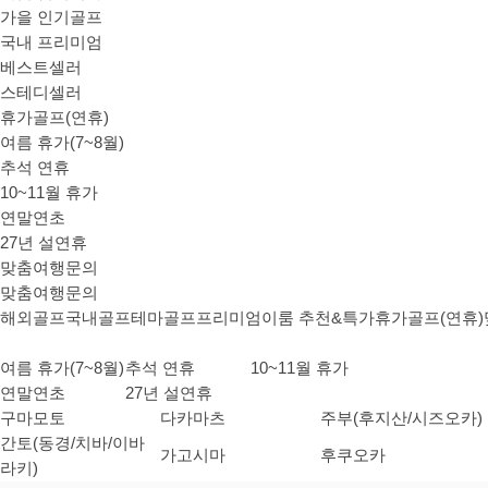
가을 인기골프
국내 프리미엄
베스트셀러
스테디셀러
휴가골프(연휴)
여름 휴가(7~8월)
추석 연휴
10~11월 휴가
연말연초
27년 설연휴
맞춤여행문의
맞춤여행문의
해외골프
국내골프
테마골프
프리미엄
이룸 추천&특가
휴가골프(연휴)
여름 휴가(7~8월)
추석 연휴
10~11월 휴가
연말연초
27년 설연휴
구마모토
다카마츠
주부(후지산/시즈오카)
간토(동경/치바/이바
가고시마
후쿠오카
라키)