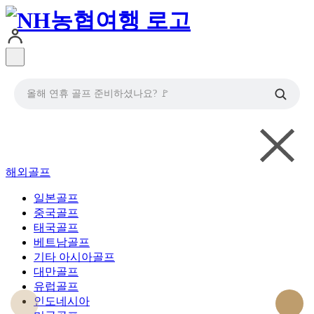
올해 연휴 골프 준비하셨나요? 🚩
해외골프
일본골프
중국골프
태국골프
베트남골프
기타 아시아골프
대만골프
유럽골프
인도네시아