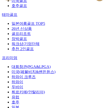
미국골프
호주골프
테마골프
일본여름골프 TOP5
26년 신상품
골프리조트
장박골프
워크샵/기업단체
추천 2인골프
프리미엄
대회참관(PGA&LPGA)
미국(페블비치&밴든듄스)
하와이 크루즈
하와이
두바이
튀르키예(안탈리아)
유럽
호주
일본